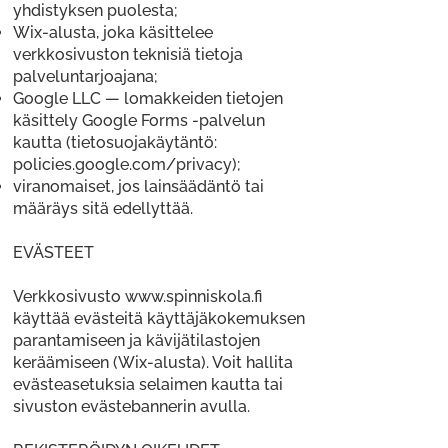
yhdistyksen puolesta;
Wix-alusta, joka käsittelee
verkkosivuston teknisiä tietoja
palveluntarjoajana;
Google LLC — lomakkeiden tietojen
käsittely Google Forms -palvelun
kautta (tietosuojakäytäntö:
policies.google.com/privacy);
viranomaiset, jos lainsäädäntö tai
määräys sitä edellyttää.
EVÄSTEET
Verkkosivusto
www.spinniskola.fi
käyttää evästeitä käyttäjäkokemuksen
parantamiseen ja kävijätilastojen
keräämiseen (Wix-alusta). Voit hallita
evästeasetuksia selaimen kautta tai
sivuston evästebannerin avulla.