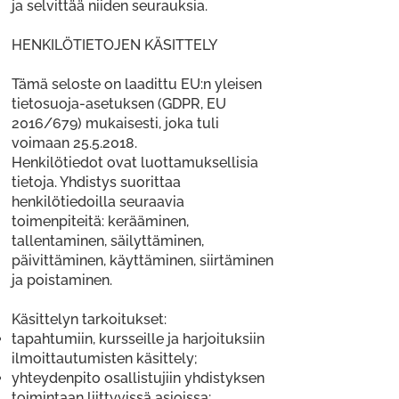
ja selvittää niiden seurauksia.
HENKILÖTIETOJEN KÄSITTELY
Tämä seloste on laadittu EU:n yleisen
tietosuoja-asetuksen (GDPR, EU
2016/679) mukaisesti, joka tuli
voimaan
25.5.2018
.
Henkilötiedot ovat luottamuksellisia
tietoja. Yhdistys suorittaa
henkilötiedoilla seuraavia
toimenpiteitä: kerääminen,
tallentaminen, säilyttäminen,
päivittäminen, käyttäminen, siirtäminen
ja poistaminen.
Käsittelyn tarkoitukset:
tapahtumiin, kursseille ja harjoituksiin
ilmoittautumisten käsittely;
yhteydenpito osallistujiin yhdistyksen
toimintaan liittyvissä asioissa;