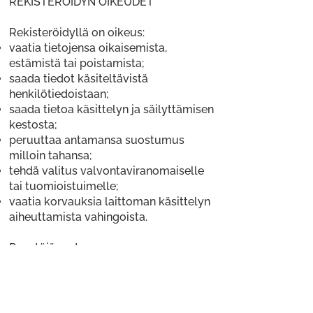
REKISTERÖIDYN OIKEUDET
Rekisteröidyllä on oikeus:
vaatia tietojensa oikaisemista,
estämistä tai poistamista;
saada tiedot käsiteltävistä
henkilötiedoistaan;
saada tietoa käsittelyn ja säilyttämisen
kestosta;
peruuttaa antamansa suostumus
milloin tahansa;
tehdä valitus valvontaviranomaiselle
tai tuomioistuimelle;
vaatia korvauksia laittoman käsittelyn
aiheuttamista vahingoista.
Pyyntöjä varten:
Sähköposti:
maunulanspinni@gmail.com
Puhelin:
040 540 8737
Postiosoite: Sienitie 18 B 6, 00760