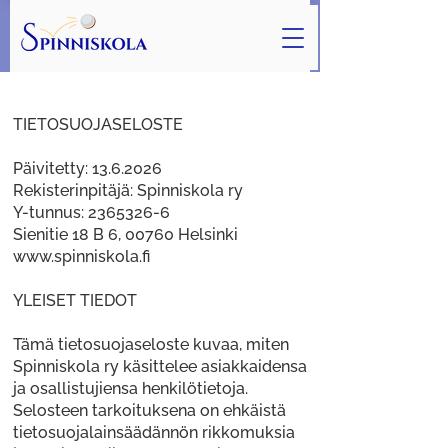
TIETOSUOJASELOSTE
Päivitetty:
13.6.2026
Rekisterinpitäjä: Spinniskola ry
Y-tunnus:
2365326-6
Sienitie 18 B 6, 00760 Helsinki
www.spinniskola.fi
YLEISET TIEDOT
Tämä tietosuojaseloste kuvaa, miten
Spinniskola ry käsittelee asiakkaidensa
ja osallistujiensa henkilötietoja.
Selosteen tarkoituksena on ehkäistä
tietosuojalainsäädännön rikkomuksia