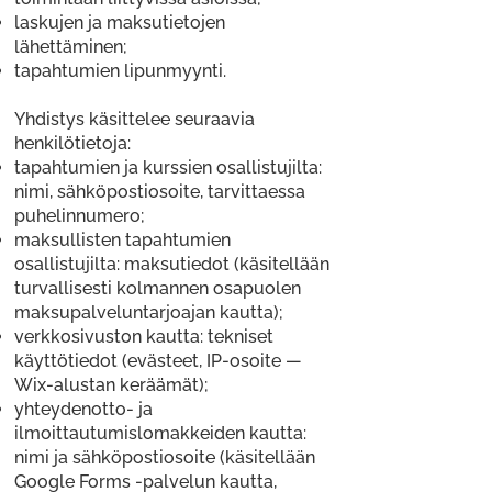
laskujen ja maksutietojen
lähettäminen;
tapahtumien lipunmyynti.
Yhdistys käsittelee seuraavia
henkilötietoja:
tapahtumien ja kurssien osallistujilta:
nimi, sähköpostiosoite, tarvittaessa
puhelinnumero;
maksullisten tapahtumien
osallistujilta: maksutiedot (käsitellään
turvallisesti kolmannen osapuolen
maksupalveluntarjoajan kautta);
verkkosivuston kautta: tekniset
käyttötiedot (evästeet, IP-osoite —
Wix-alustan keräämät);
yhteydenotto- ja
ilmoittautumislomakkeiden kautta:
nimi ja sähköpostiosoite (käsitellään
Google Forms -palvelun kautta,