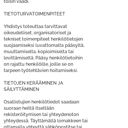
toisin vaadi.
TIETOTURVATOIMENPITEET
Yhdistys toteuttaa tarvittavat
oikeudelliset, organisatoriset ja
tekniset toimenpiteet henkilötietojen
suojaamiseksi luvattomalta pääsyltä,
muuttamiselta, kopioimiselta tai
levittämiseltä. Pääsy henkilötietoihin
on rajattu henkilöille, joille se on
tarpeen työtehtävien hoitamiseksi.
TIETOJEN KERÄÄMINEN JA
SÄILYTTÄMINEN
Osallistujien henkilötiedot saadaan
suoraan heiltä itseltään
rekisteröitymisen tai yhteydenoton
yhteydessä. Täyttämällä lomakkeen tai
ottamalla yhteyttä sähköpostitse tai