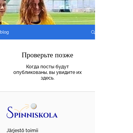
blog
Проверьте позже
Когда посты будут
опубликованы, вы увидите их
здесь.
Järjestö toimii