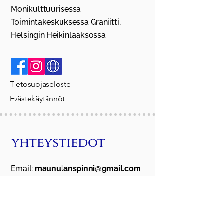
Monikulttuurisessa
Toimintakeskuksessa Graniitti,
Helsingin Heikinlaaksossa
Tietosuojaseloste
Evästekäytännöt
yhteystiedot
Email:
maunulanspinni@gmail.com
Puhelin:
+358 405 408 737
Rekisteri numero:
214.148
Y-tunnus:
2365326-6