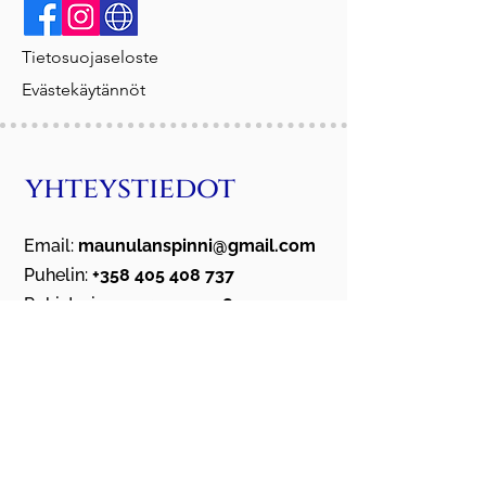
Tietosuojaseloste
Evästekäytännöt
yhteystiedot
Email:
maunulanspinni@gmail.com
Puhelin:
+358 405 408 737
Rekisteri numero:
214.148
Y-tunnus:
2365326-6
Osoite:
Sienitie 18 B, 00760
Helsinki