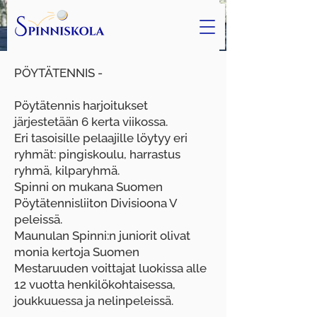
PÖYTÄTENNIS -
Pöytätennis harjoitukset
järjestetään 6 kerta viikossa.
Eri tasoisille pelaajille löytyy eri
ryhmät: pingiskoulu, harrastus
ryhmä, kilparyhmä.
Spinni on mukana Suomen
Pöytätennisliiton Divisioona V
peleissä.
Maunulan Spinni:n juniorit olivat
monia kertoja Suomen
Mestaruuden voittajat luokissa alle
12 vuotta henkilökohtaisessa,
joukkuuessa ja nelinpeleissä.