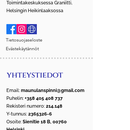
Toimintakeskuksessa Graniitti,
Helsingin Heikinlaaksossa
Tietosuojaseloste
Evästekäytännöt
yhteystiedot
Email:
maunulanspinni@gmail.com
Puhelin:
+358 405 408 737
Rekisteri numero:
214.148
Y-tunnus:
2365326-6
Osoite:
Sienitie 18 B, 00760
Helsinki