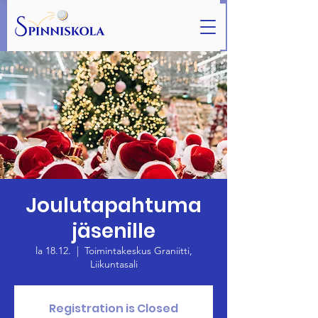
Joulutapahtuma
jäsenille
la 18.12.
  |  
Toimintakeskus Graniitti,
Liikuntasali
Registration is Closed