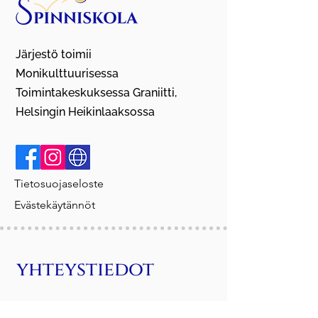
Järjestö toimii
Monikulttuurisessa
Toimintakeskuksessa Graniitti,
Helsingin Heikinlaaksossa
Tietosuojaseloste
Evästekäytännöt
yhteystiedot
Email:
maunulanspinni@gmail.com